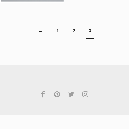
€
13.95
1
2
3
←