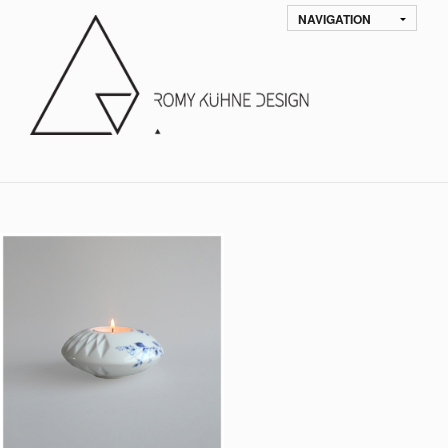
NAVIGATION
Standaard sortering
Sort by
35.
WAXINELICHTHOUDER
‘BLAUW VOUW’ 11CM
GEEN CATEGORIE, ACCESSOIRIES,
TABLEWARE