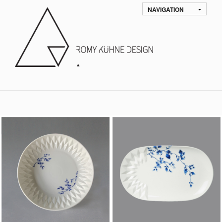
NAVIGATION
Standaard sortering
Sort by
18. DIEP BORD BLAUW
24. OVAL SERVING
VOUW
PLATE ‘BLAUW VOUW’
ACCESSOIRIES, SERVIESGOED,
ACCESSOIRIES, TABLEWARE
TABLEWARE